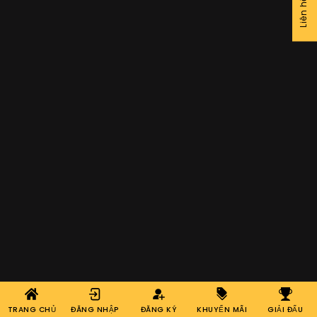
TRANG CHỦ
ĐĂNG NHẬP
ĐĂNG KÝ
KHUYẾN MÃI
GIẢI ĐẤU