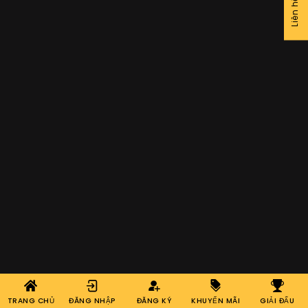
TRANG CHỦ
ĐĂNG NHẬP
ĐĂNG KÝ
KHUYẾN MÃI
GIẢI ĐẤU