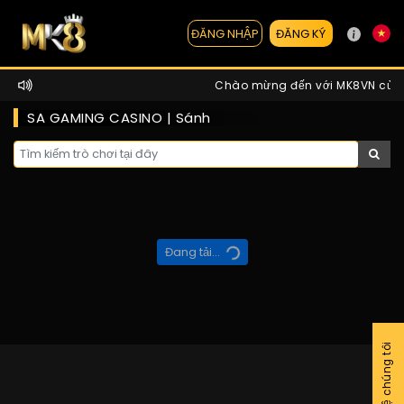
ĐĂNG KÝ
ĐĂNG NHẬP
Chào mừng đến với MK8VN của chún
SA GAMING CASINO | Sánh
Đang tải...
Liên hệ chúng tôi