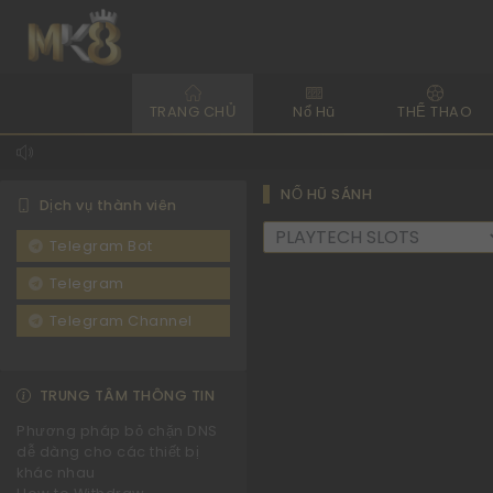
TRANG CHỦ
Nổ Hũ
THỂ THAO
NỔ HŨ SÁNH
Dịch vụ thành viên
Telegram Bot
Telegram
Telegram Channel
TRUNG TÂM THÔNG TIN
Phương pháp bỏ chặn DNS
dễ dàng cho các thiết bị
khác nhau