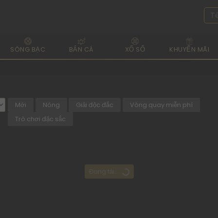
SÒNG BẠC
BẮN CÁ
XỔ SỐ
KHUYẾN MÃI
Mới
Nóng
Giải độc đắc
Vòng quay miễn phí
Trò chơi đặc sắc
Đang tải...