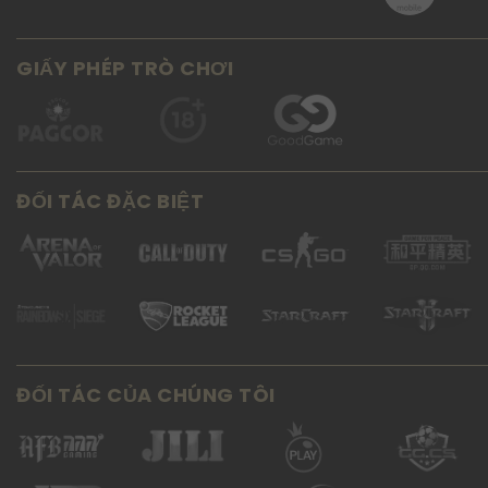
GIẤY PHÉP TRÒ CHƠI
ĐỐI TÁC ĐẶC BIỆT
ĐỐI TÁC CỦA CHÚNG TÔI