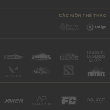
CÁC MÔN THỂ THAO