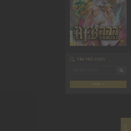
TÌM TRÒ CHƠI
THÊM