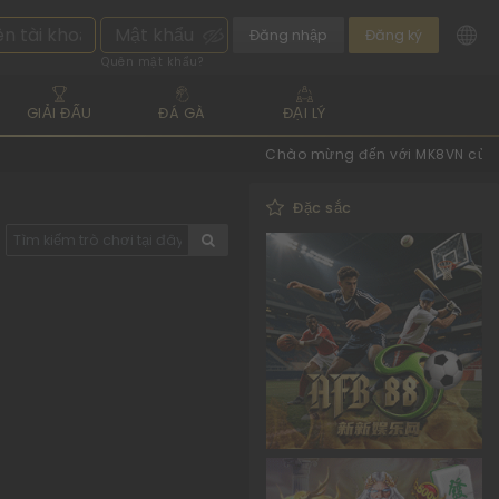
Đăng nhập
Đăng ký
Quên mật khẩu?
GIẢI ĐẤU
ĐÁ GÀ
ĐẠI LÝ
Chào mừng đến với MK8VN của chúng tôi, 
Đặc sắc