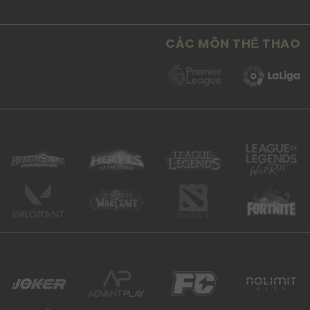
CÁC MÔN THỂ THAO