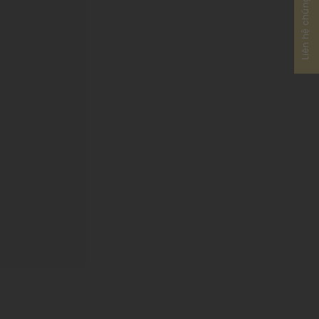
Liên hệ chúng tôi