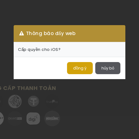
Thông báo đẩy web
Cấp quyền cho iOS?
đồng ý
hủy bỏ
 CẤP THANH TOÁN