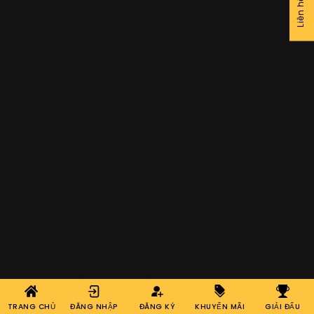
TRANG CHỦ
ĐĂNG NHẬP
ĐĂNG KÝ
KHUYẾN MÃI
GIẢI ĐẤU