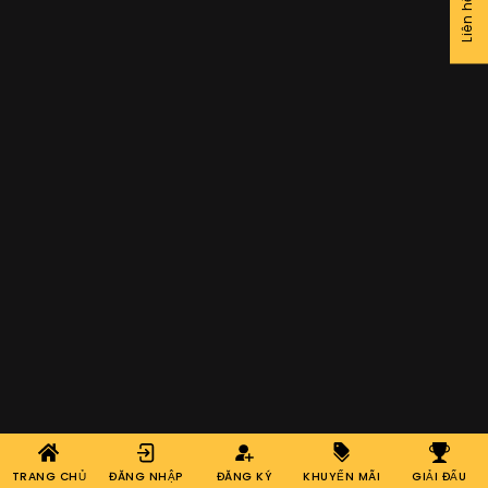
TRANG CHỦ
ĐĂNG NHẬP
ĐĂNG KÝ
KHUYẾN MÃI
GIẢI ĐẤU