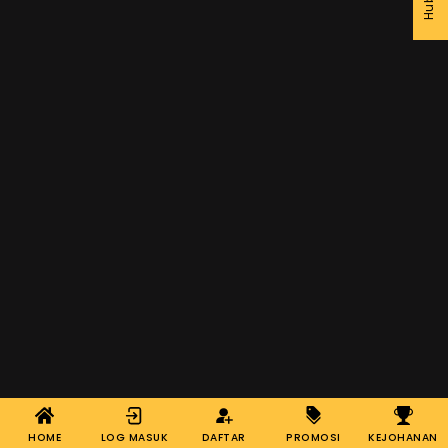
HOME
LOG MASUK
DAFTAR
PROMOSI
KEJOHANAN