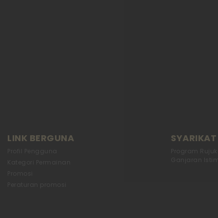
LINK BERGUNA
SYARIKAT
Profil Pengguna
Program Rujuk
Ganjaran Ist
Kategori Permainan
Promosi
Peraturan promosi