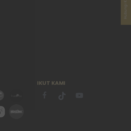
Hubungi Kami
IKUT KAMI