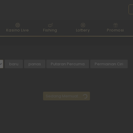
Kasino Live
Fishing
Lottery
Promosi
baru
panas
Putaran Percuma
Permainan Ciri
Sedang Memuat...