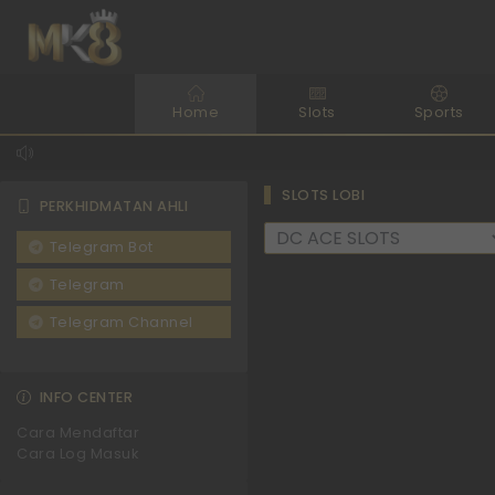
Home
Slots
Sports
SLOTS LOBI
PERKHIDMATAN AHLI
Telegram Bot
Telegram
Telegram Channel
INFO CENTER
Cara Mendaftar
Cara Log Masuk