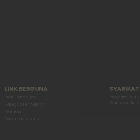
LINK BERGUNA
SYARIKAT
Profil Pengguna
Program Rujuk
Ganjaran Ist
Kategori Permainan
Promosi
Peraturan promosi