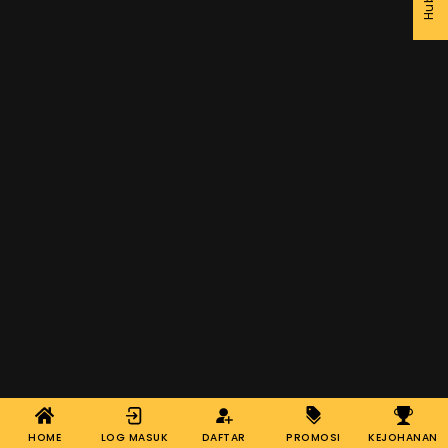
HOME
LOG MASUK
DAFTAR
PROMOSI
KEJOHANAN