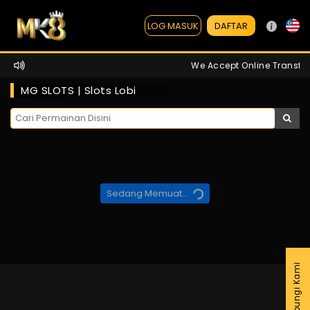
DAFTAR
LOG MASUK
We Accept Online Transfer 
MG SLOTS | Slots Lobi
Sedang Memuat...
Hubungi Kami