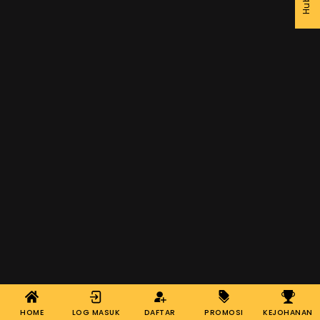
HOME
LOG MASUK
DAFTAR
PROMOSI
KEJOHANAN