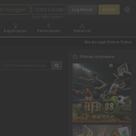
Log Masuk
Daftar
Lupa kata laluan?
Kejohanan
Permainan
Referral
We Accept Online Transfer / ATM /
Pilihan Istimewa