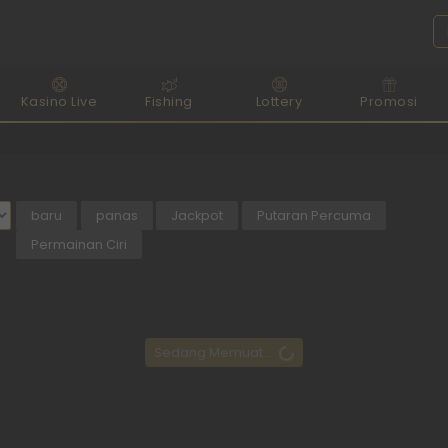
Kasino Live
Fishing
Lottery
Promosi
baru
panas
Jackpot
Putaran Percuma
Permainan Ciri
Sedang Memuat...