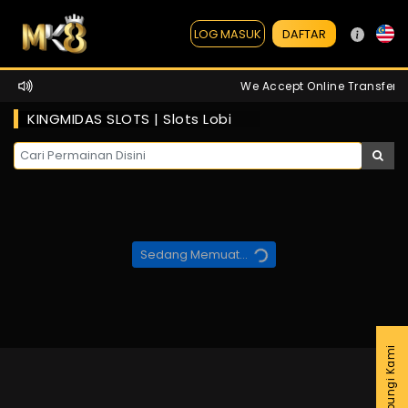
DAFTAR
LOG MASUK
We Accept Online Transfer / 
KINGMIDAS SLOTS | Slots Lobi
Sedang Memuat...
Hubungi Kami