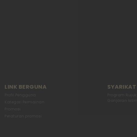
LINK BERGUNA
SYARIKAT
Profil Pengguna
Program Rujuk
Ganjaran Ist
Kategori Permainan
Promosi
Peraturan promosi