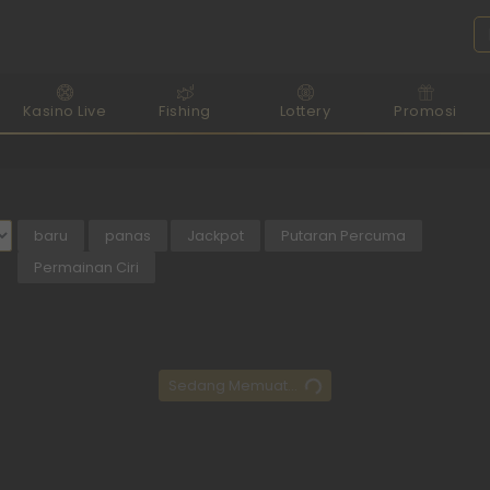
Kasino Live
Fishing
Lottery
Promosi
baru
panas
Jackpot
Putaran Percuma
Permainan Ciri
Sedang Memuat...