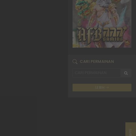
CARI PERMAINAN
LEBIH