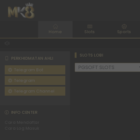
Home
Slots
Sports
SLOTS LOBI
PERKHIDMATAN AHLI
Telegram Bot
Telegram
Telegram Channel
INFO CENTER
Cara Mendaftar
Cara Log Masuk