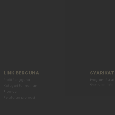
LINK BERGUNA
SYARIKAT
Profil Pengguna
Program Rujuk
Ganjaran Ist
Kategori Permainan
Promosi
Peraturan promosi