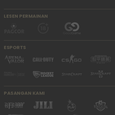
LESEN PERMAINAN
ESPORTS
PASANGAN KAMI