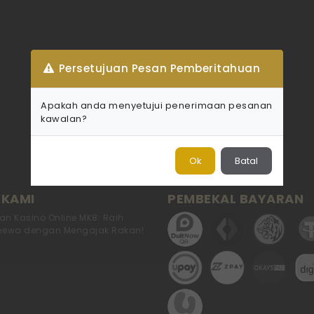
Persetujuan Pesan Pemberitahuan
Apakah anda menyetujui penerimaan pesanan
kawalan?
Ok
Batal
 KAMI
PEMBEKAL BAYARAN
an Kasino Online MK8: Raih
imewa dengan Mengajak Rakan!