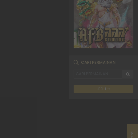
CARI PERMAINAN
LEBIH