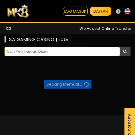
DAFTAR
LOG MASUK
We Accept Online Transfer / 
SA GAMING CASINO | Lobi
Sedang Memuat...
Hubungi Kami