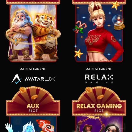
MAIN SEKARANG
MAIN SEKARANG