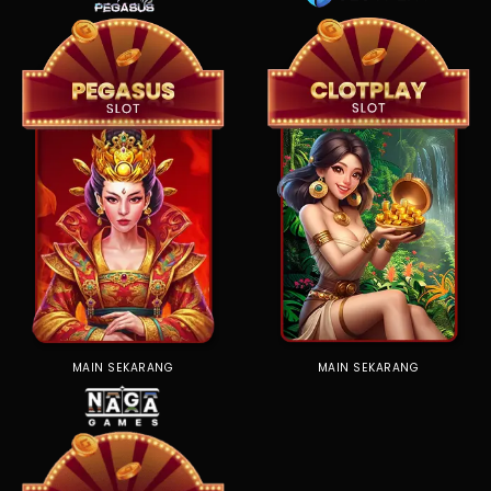
MAIN SEKARANG
MAIN SEKARANG