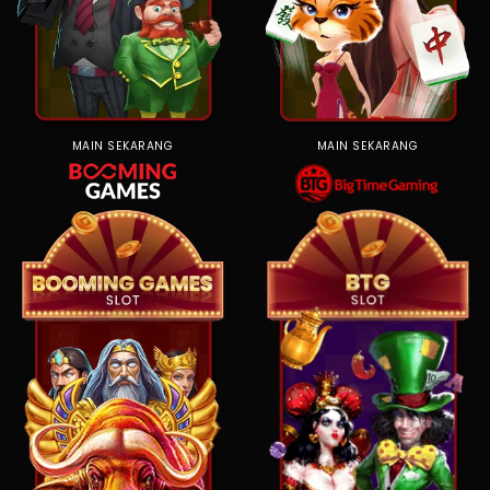
MAIN SEKARANG
MAIN SEKARANG