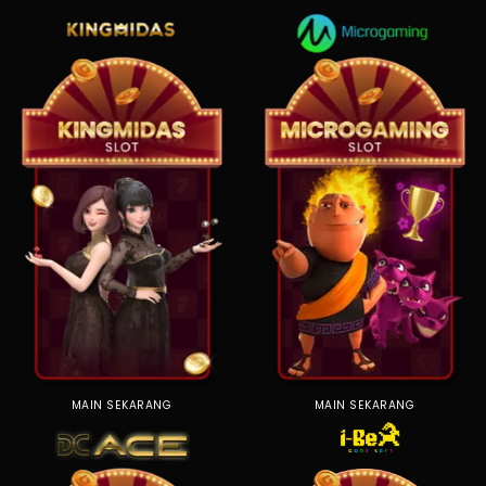
MAIN SEKARANG
MAIN SEKARANG