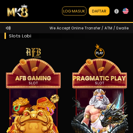
DAFTAR
LOG MASUK
We Accept Online Transfer / ATM / Ewallet / Duitnow QR / T
Slots Lobi