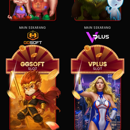
MAIN SEKARANG
MAIN SEKARANG