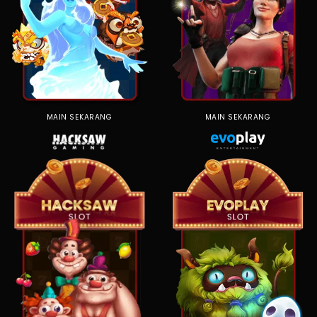
MAIN SEKARANG
MAIN SEKARANG