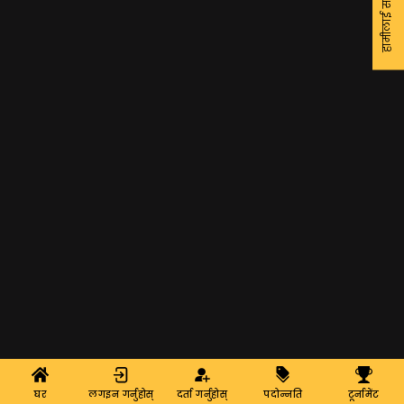
घर
लगइन गर्नुहोस्
दर्ता गर्नुहोस्
पदोन्नति
टूर्नामेंट