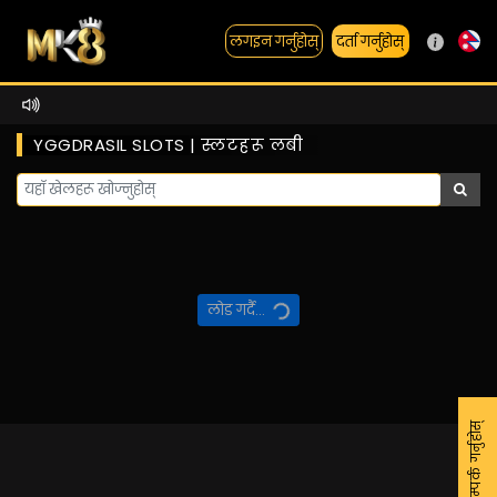
दर्ता गर्नुहोस्
लगइन गर्नुहोस्
YGGDRASIL SLOTS | स्लटहरू लबी
लोड गर्दै...
हामीलाई सम्पर्क गर्नुहोस्