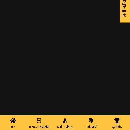
घर
लगइन गर्नुहोस्
दर्ता गर्नुहोस्
पदोन्नति
टूर्नामेंट