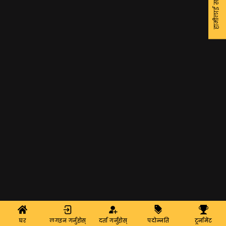
घर
लगइन गर्नुहोस्
दर्ता गर्नुहोस्
पदोन्नति
टूर्नामेंट