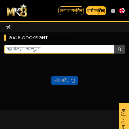
दर्ता गर्नुहोस्
लगइन गर्नुहोस्
GA28 COCKFIGHT
लोड गर्दै...
हामीलाई सम्पर्क गर्नुहोस्