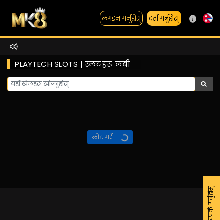
दर्ता गर्नुहोस्
लगइन गर्नुहोस्
PLAYTECH SLOTS | स्लटहरू लबी
लोड गर्दै...
हामीलाई सम्पर्क गर्नुहोस्