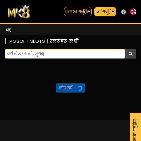
दर्ता गर्नुहोस्
लगइन गर्नुहोस्
PGSOFT SLOTS | स्लटहरू लबी
लोड गर्दै...
हामीलाई सम्पर्क गर्नुहोस्