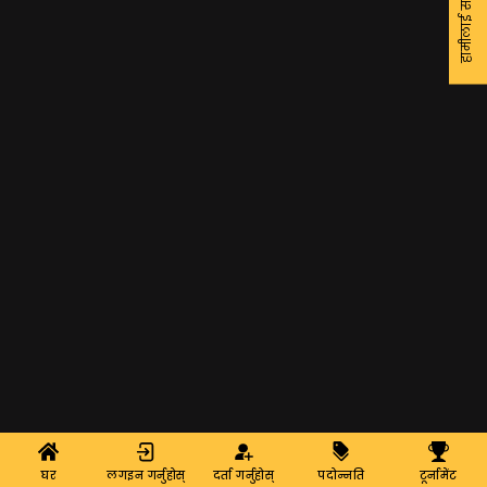
घर
लगइन गर्नुहोस्
दर्ता गर्नुहोस्
पदोन्नति
टूर्नामेंट