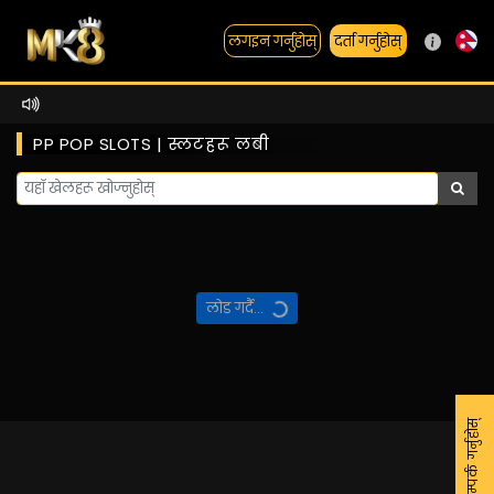
दर्ता गर्नुहोस्
लगइन गर्नुहोस्
PP POP SLOTS | स्लटहरू लबी
लोड गर्दै...
हामीलाई सम्पर्क गर्नुहोस्