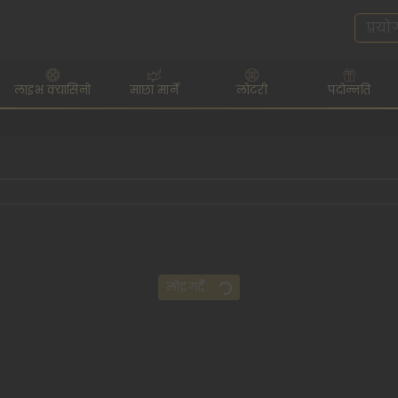
लाइभ क्यासिनो
माछा मार्ने
लोटरी
पदोन्नति
लोड गर्दै...