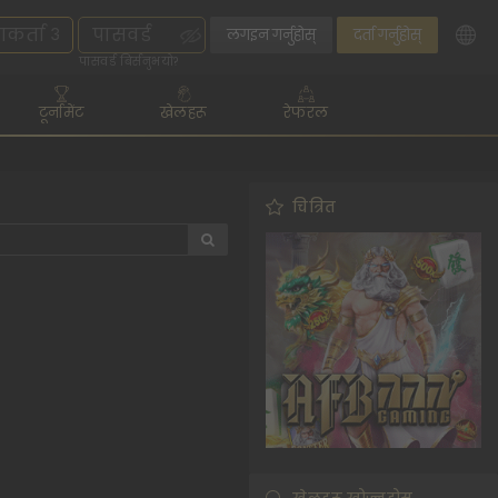
लगइन गर्नुहोस्
दर्ता गर्नुहोस्
पासवर्ड बिर्सनुभयो?
टूर्नामेंट
खेलहरू
रेफरल
चित्रित