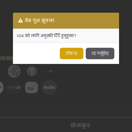
वेब पुश सूचना
IOS को लागि अनुमति दिँदै हुनुहुन्छ?
ठीक छ
रद्द गर्नुहोस्
रदायकहरू
खेलकुद