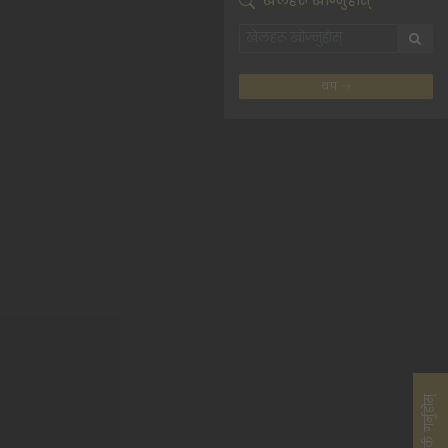
खेलहरू खोज्नुहोस्
थप