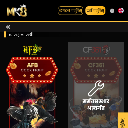
दर्ता गर्नुहोस्
लगइन गर्नुहोस्
खेलहरू लबी
मर्मतसम्भार
अन्तर्गत