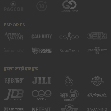
ESPORTS
हाम्रा साझेदारहरू