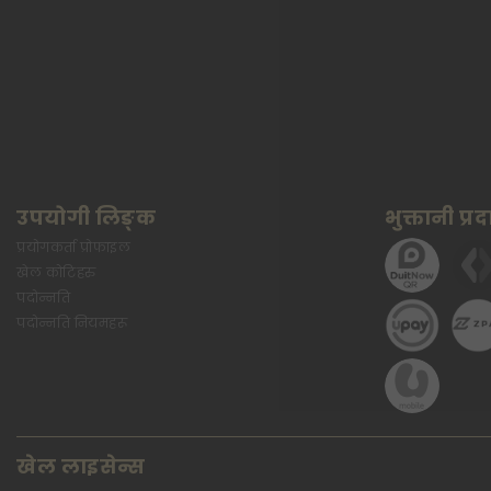
उपयोगी लिङ्क
भुक्तानी प्
प्रयोगकर्ता प्रोफाइल
खेल कोटिहरु
पदोन्नति
पदोन्नति नियमहरू
खेल लाइसेन्स