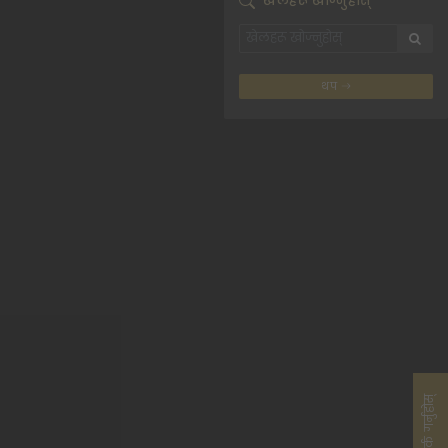
खेलहरू खोज्नुहोस्
थप