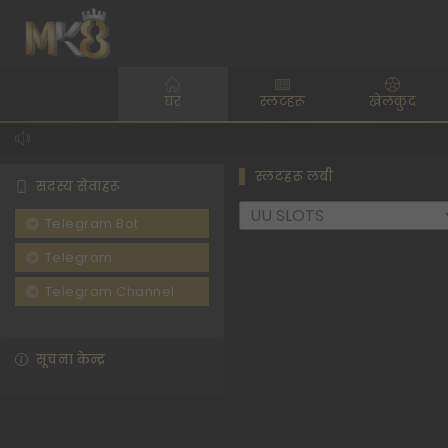
घर
स्लटहरू
खेलकुद
स्लटहरू लबी
सदस्य सेवाहरू
Telegram Bot
Telegram
Telegram Channel
सूचना केन्द्र