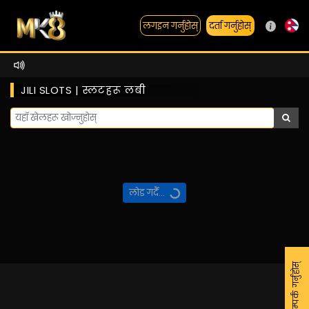
दर्ता गर्नुहोस्
लगइन गर्नुहोस्
JILI SLOTS | स्लटहरू लबी
लोड गर्दै...
हामीलाई सम्पर्क गर्नुहोस्