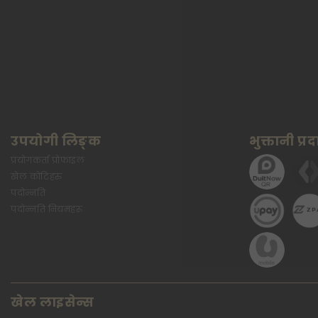
उपयोगी लिङ्क
भुक्तानी प्
प्रयोगकर्ता प्रोफाइल
खेल कोटिहरु
पदोन्नति
पदोन्नति नियमहरू
खेल लाइसेन्स