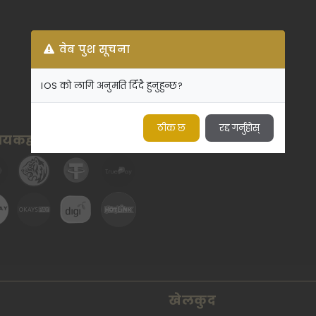
वेब पुश सूचना
IOS को लागि अनुमति दिँदै हुनुहुन्छ?
ठीक छ
रद्द गर्नुहोस्
रदायकहरू
खेलकुद