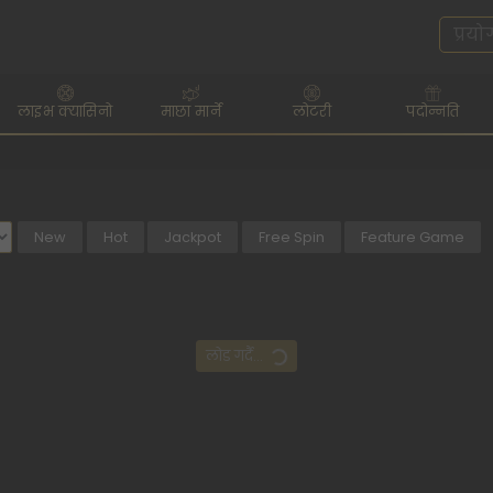
लाइभ क्यासिनो
माछा मार्ने
लोटरी
पदोन्नति
New
Hot
Jackpot
Free Spin
Feature Game
लोड गर्दै...