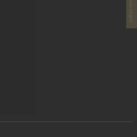
हामीलाई सम्पर्क गर्नुहोस्