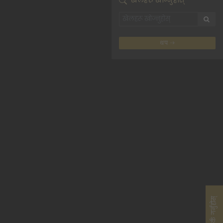
खेलहरू खोज्नुहोस्
थप