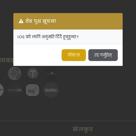
वेब पुश सूचना
IOS को लागि अनुमति दिँदै हुनुहुन्छ?
ठीक छ
रद्द गर्नुहोस्
रदायकहरू
खेलकुद