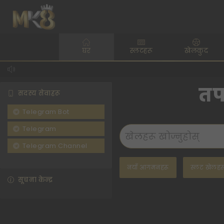
घर
स्लटहरू
खेलकुद
तपा
सदस्य सेवाहरू
Telegram Bot
Telegram
Telegram Channel
नयाँ आगमनहरू
स्लट खेलहर
सूचना केन्द्र