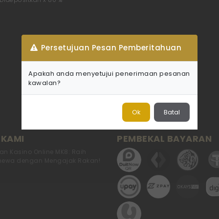
Persetujuan Pesan Pemberitahuan
Apakah anda menyetujui penerimaan pesanan
kawalan?
Ok
Batal
 KAMI
PEMBEKAL BAYARAN
an Kasino Online MK8: Raih
imewa dengan Mengajak Rakan!