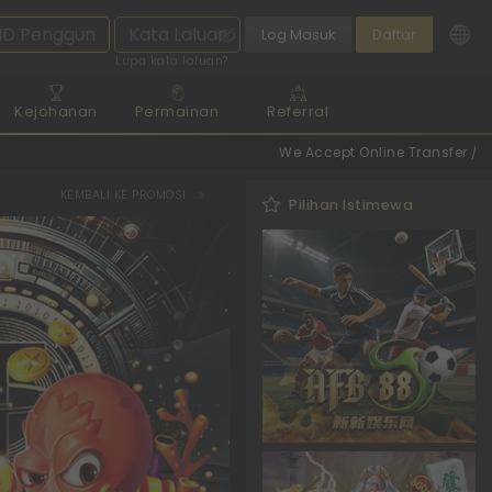
Log Masuk
Daftar
Lupa kata laluan?
Kejohanan
Permainan
Referral
We Accept Online Transfer / ATM / Ewall
KEMBALI KE PROMOSI
Pilihan Istimewa