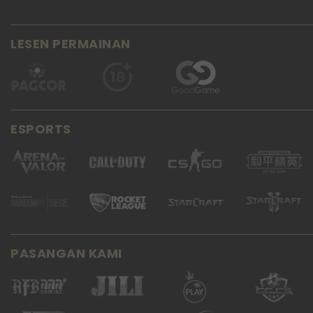
LESEN PERMAINAN
ESPORTS
PASANGAN KAMI