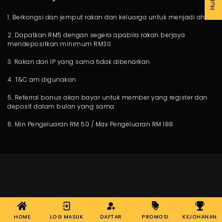
1. Berkongsi dan jemput rakan dan keluarga untuk menjadi ahli
2. Dapatkan RM5 dengan segera apabila rakan berjaya
mendepositkan minimum RM30
3. Rakan dari IP yang sama tidak dibenarkan
4. T&C am digunakan
5. Referral bonus akan bayar untuk member yang register dan
deposit dalam bulan yang sama
6. Min Pengeluaran RM 50 / Max Pengeluaran RM 188
HOME
LOG MASUK
DAFTAR
PROMOSI
KEJOHANAN