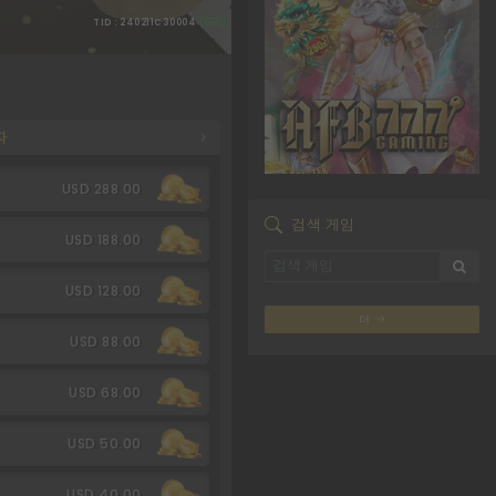
TID : 240211C30004
(555)
자
USD 288.00
검색 게임
USD 188.00
USD 128.00
더
USD 88.00
USD 68.00
USD 50.00
USD 40.00