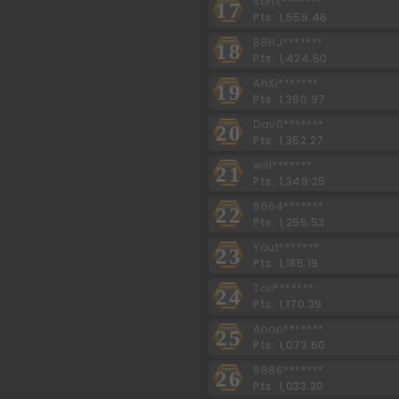
sons*******
17
Pts: 1,559.46
BBHJ*******
18
Pts: 1,424.50
AhXi*******
19
Pts: 1,390.97
Dav0*******
20
Pts: 1,352.27
will*******
21
Pts: 1,349.25
6664*******
22
Pts: 1,255.53
Yout*******
23
Pts: 1,185.19
Toil*******
24
Pts: 1,170.39
Anon*******
25
Pts: 1,073.60
6686*******
26
Pts: 1,033.20