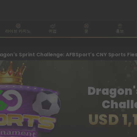
라이브 카지노
어업
운
홍보
agon's Sprint Challenge: AFBSport's CNY Sports Fie
Dragon'
Chall
USD 1,
AFBSpor
Sports