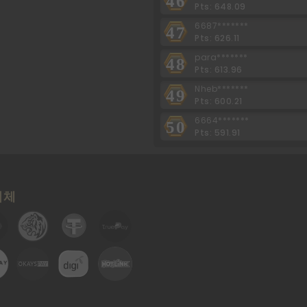
46
Pts: 648.09
6687*******
47
Pts: 626.11
para*******
48
Pts: 613.96
Nheb*******
49
Pts: 600.21
6664*******
50
Pts: 591.91
업체