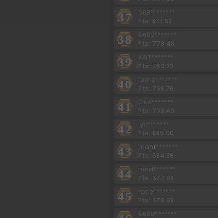
6681*******
37
Pts: 841.52
6692*******
38
Pts: 779.48
XAIT*******
39
Pts: 769.23
lamp*******
40
Pts: 768.76
Gito*******
41
Pts: 703.49
lyii*******
42
Pts: 685.00
mant*******
43
Pts: 684.39
nurd*******
44
Pts: 677.08
race*******
45
Pts: 676.08
6688*******