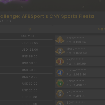
allenge: AFBSport's CNY Sports Fiesta
24 11:59
양
우승
USD 288.00
sezo*******
1
Pts: 8,100.94
USD 188.00
Mara*******
USD 128.00
2
Pts: 6,800.49
USD 88.00
HXAY*******
3
USD 68.00
Pts: 4,301.99
USD 50.00
Same*******
4
Pts: 2,689.80
USD 40.00
Naro*******
5
USD 30.00
Pts: 2,498.00
USD 20.00
VNS*******
6
Pts: 2,421.35
USD 15.00
SOM1*******
7
USD 10.00