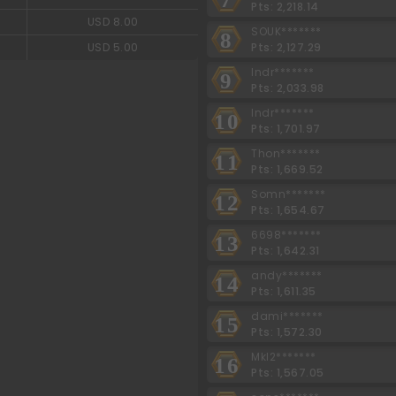
Pts: 2,218.14
USD 8.00
SOUK*******
8
Pts: 2,127.29
USD 5.00
Indr*******
9
Pts: 2,033.98
Indr*******
10
Pts: 1,701.97
Thon*******
11
Pts: 1,669.52
Somn*******
12
Pts: 1,654.67
6698*******
13
Pts: 1,642.31
andy*******
14
Pts: 1,611.35
dami*******
15
Pts: 1,572.30
Mkl2*******
16
Pts: 1,567.05