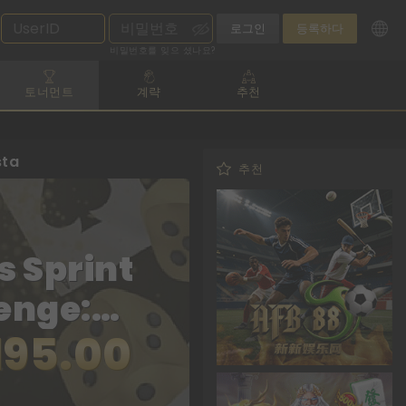
로그인
등록하다
비밀번호를 잊으 셨나요?
토너먼트
계략
추천
sta
추천
s Sprint
enge:
195.00
t's CNY
 Fiesta