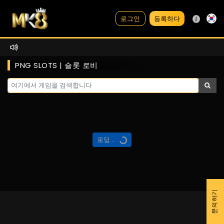
등록하다
로그인
PNG SLOTS | 슬롯 로비
로딩 ...
문의하기