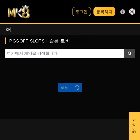
등록하다
로그인
PGSOFT SLOTS | 슬롯 로비
로딩 ...
문의하기