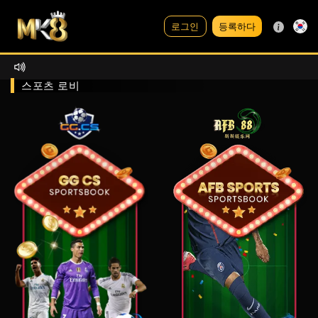
등록하다
로그인
스포츠 로비