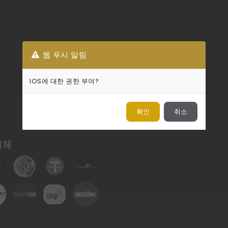
웹 푸시 알림
IOS에 대한 권한 부여?
확인
취소
업체