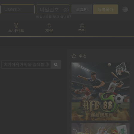
로그인
등록하다
비밀번호를 잊으 셨나요?
토너먼트
계략
추천
추천