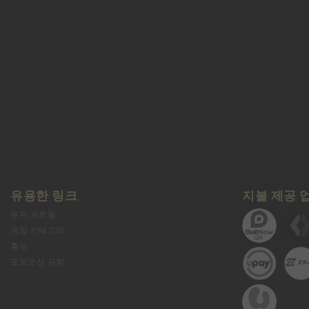
유용한 링크
지불 제공 
유저 프로필
게임 카테고리
홍보
프로모션 규칙