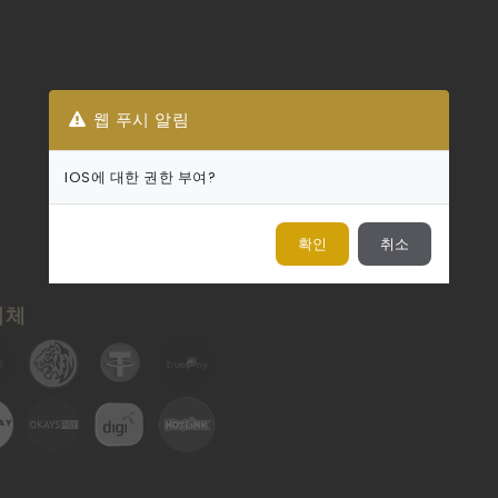
웹 푸시 알림
IOS에 대한 권한 부여?
확인
취소
업체