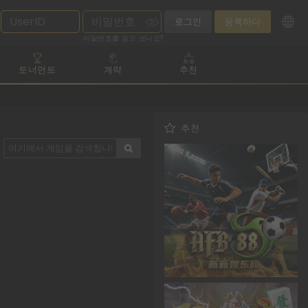
로그인
등록하다
비밀번호를 잊으 셨나요?
토너먼트
계략
추천
추천