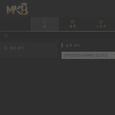
집
슬롯
스포츠
슬롯 로비
정보 센터