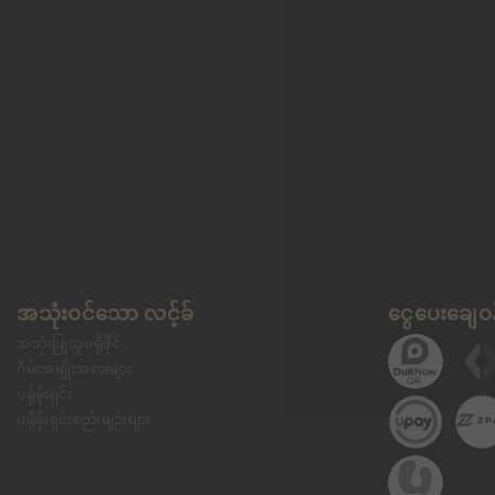
အသုံးဝင်သော လင့်ခ်
ငွေပေးချေဝန
အသုံးပြုသူပရိုဖိုင်
ဂိမ်းအမျိုးအစားများ
ပရိုမိုးရှင်း
ပရိုမိုးရှင်းစည်းမျဉ်းများ