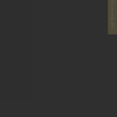
ကျွန်ုပ်တို့အား ဆက်သွယ်ပါ