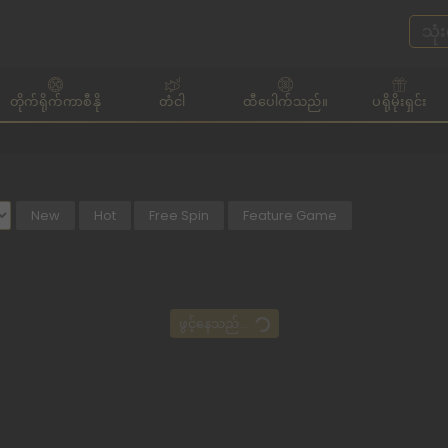
တိုက်ရိုက်ကာစီနို
တံငါ
ထီပေါက်သည်။
ပရိုမိုးရှင်း
New
Hot
Free Spin
Feature Game
ဖွင့်နေသည်...