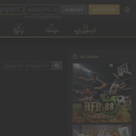
လော့ဂ်အင်
မှတ်ပုံတင်ပါ။
စကားဝှက်မေ့နေပါသလား?
ပြိုင်ပွဲ
ဂိမ်းများ
ရည်ညွှန်းကုဒ်
အသားပေး