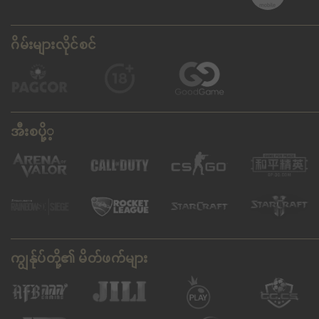
ဂိမ်းများလိုင်စင်
အီးစပို့့
ကျွန်ုပ်တို့၏ မိတ်ဖက်များ