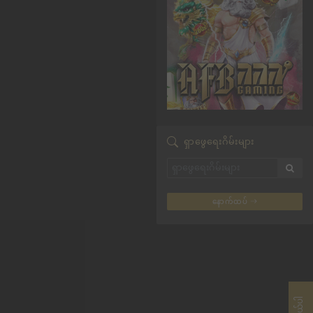
ရှာဖွေရေးဂိမ်းများ
နောက်ထပ်