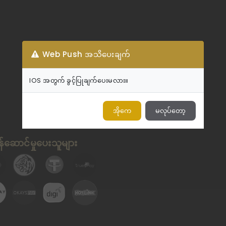
Web Push အသိပေးချက်
IOS အတွက် ခွင့်ပြုချက်ပေးမလား။
အိုကေ
မလုပ်တော့
်ဆောင်မှုပေးသူများ