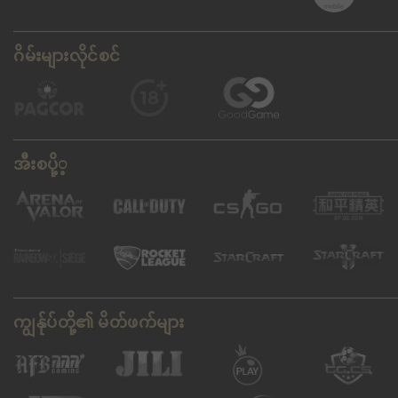
ဂိမ်းများလိုင်စင်
အီးစပို့့
ကျွန်ုပ်တို့၏ မိတ်ဖက်များ