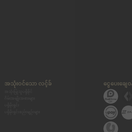
အသုံးဝင်သော လင့်ခ်
ငွေပေးချေဝန
အသုံးပြုသူပရိုဖိုင်
ဂိမ်းအမျိုးအစားများ
ပရိုမိုးရှင်း
ပရိုမိုးရှင်းစည်းမျဉ်းများ