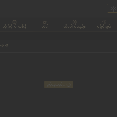
တိုက်ရိုက်ကာစီနို
တံငါ
ထီပေါက်သည်။
ပရိုမိုးရှင်း
ော်ဘီ
ဖွင့်နေသည်...