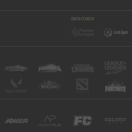
အားကစား