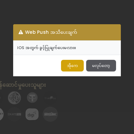
Web Push အသိပေးချက်
IOS အတွက် ခွင့်ပြုချက်ပေးမလား။
အိုကေ
မလုပ်တော့
်ဆောင်မှုပေးသူများ