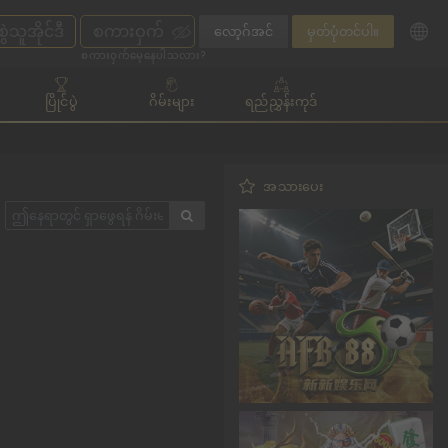
လော့ဂ်အင်
မှတ်ပုံတင်ပါ။
စကားဝှက်မေ့နေပါသလား?
ပြိုင်ပွဲ
ဂိမ်းများ
ရည်ညွှန်းကုဒ်
အသားပေး