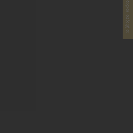
ကျွန်ုပ်တို့အား ဆက်သွယ်ပါ