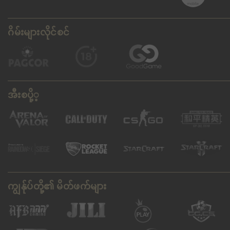
ဂိမ်းများလိုင်စင်
အီးစပို့့
ကျွန်ုပ်တို့၏ မိတ်ဖက်များ