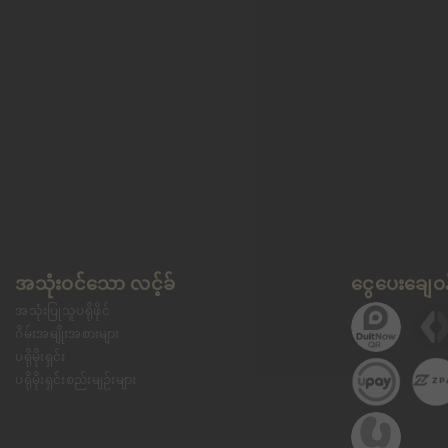
အသုံးဝင်သော လင့်ခ်
ငွေပေးချေဝန
အသုံးပြုသူပရိုဖိုင်
ဂိမ်းအမျိုးအစားများ
ပရိုမိုးရှင်း
ပရိုမိုးရှင်းစည်းမျဉ်းများ