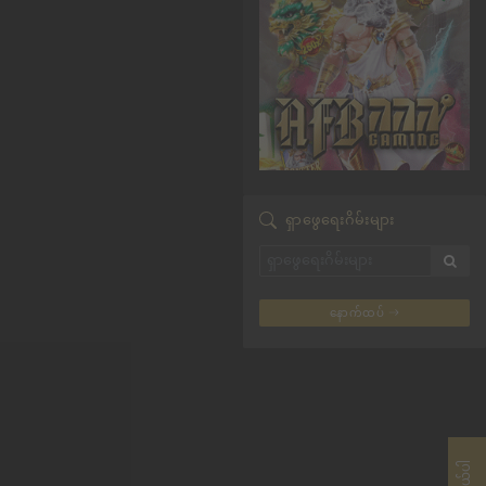
ရှာဖွေရေးဂိမ်းများ
နောက်ထပ်