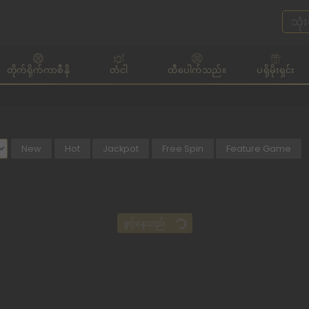
တိုက်ရိုက်ကာစီနို
တံငါ
ထီပေါက်သည်။
ပရိုမိုးရှင်း
New
Hot
Jackpot
Free Spin
Feature Game
ဖွင့်နေသည်...