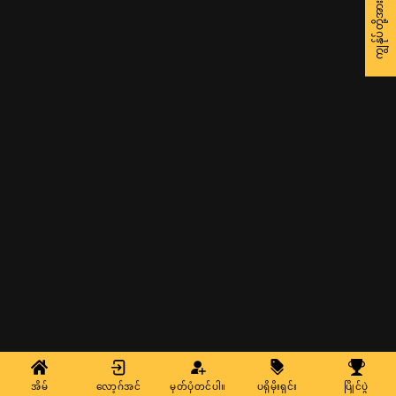
အိမ်
လော့ဂ်အင်
မှတ်ပုံတင်ပါ။
ပရိုမိုးရှင်း
ပြိုင်ပွဲ