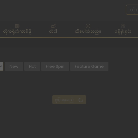
တိုက်ရိုက်ကာစီနို
တံငါ
ထီပေါက်သည်။
ပရိုမိုးရှင်း
New
Hot
Free Spin
Feature Game
ဖွင့်နေသည်...