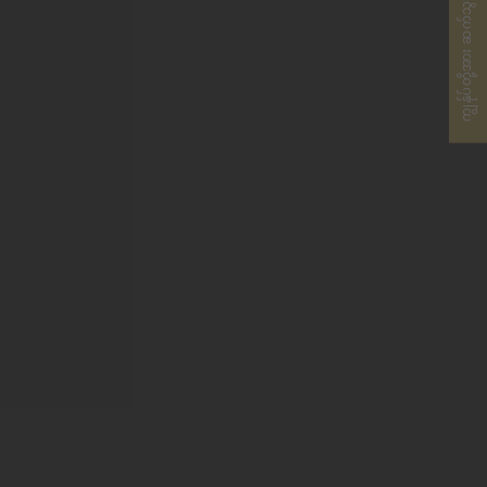
ကျွန်ုပ်တို့အား ဆက်သွယ်ပါ