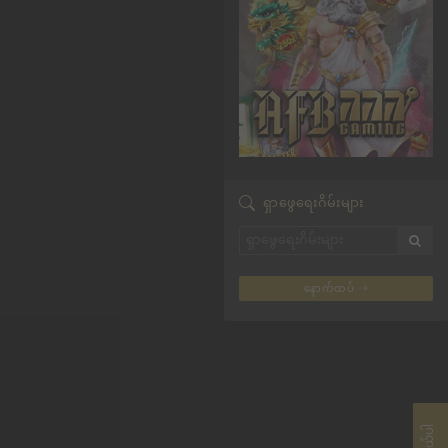
ရှာဖွေရေးဂိမ်းများ
နောက်ထပ်