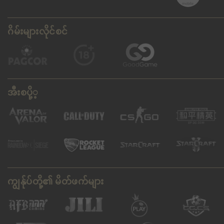
ဂိမ်းများလိုင်စင်
အီးစပို့့
ကျွန်ုပ်တို့၏ မိတ်ဖက်များ