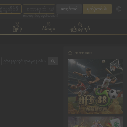
လော့ဂ်အင်
မှတ်ပုံတင်ပါ။
စကားဝှက်မေ့နေပါသလား?
ပြိုင်ပွဲ
ဂိမ်းများ
ရည်ညွှန်းကုဒ်
အသားပေး