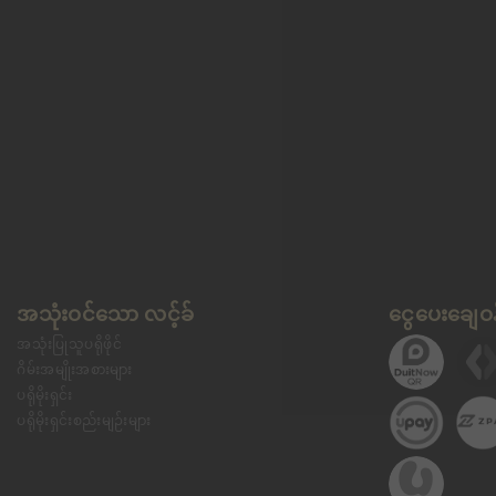
အသုံးဝင်သော လင့်ခ်
ငွေပေးချေဝန
အသုံးပြုသူပရိုဖိုင်
ဂိမ်းအမျိုးအစားများ
ပရိုမိုးရှင်း
ပရိုမိုးရှင်းစည်းမျဉ်းများ