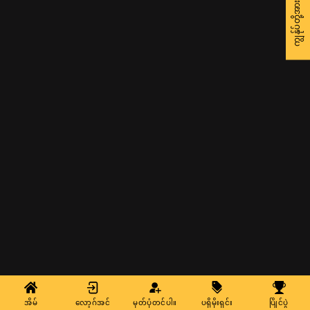
အိမ်
လော့ဂ်အင်
မှတ်ပုံတင်ပါ။
ပရိုမိုးရှင်း
ပြိုင်ပွဲ