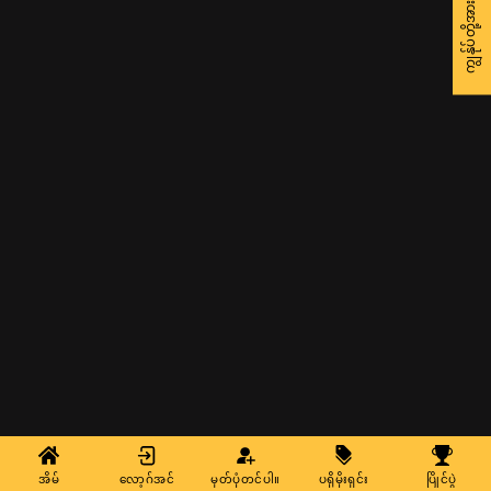
အိမ်
လော့ဂ်အင်
မှတ်ပုံတင်ပါ။
ပရိုမိုးရှင်း
ပြိုင်ပွဲ