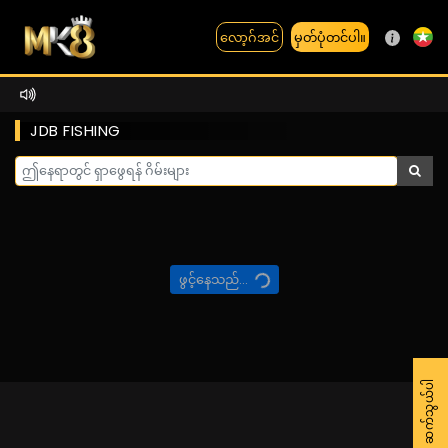
မှတ်ပုံတင်ပါ။
လော့ဂ်အင်
JDB FISHING
ဖွင့်နေသည်...
ကျွန်ုပ်တို့အား ဆက်သွယ်ပါ