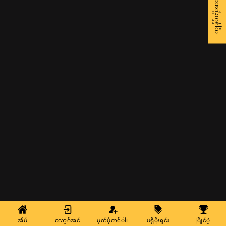
အိမ်
လော့ဂ်အင်
မှတ်ပုံတင်ပါ။
ပရိုမိုးရှင်း
ပြိုင်ပွဲ