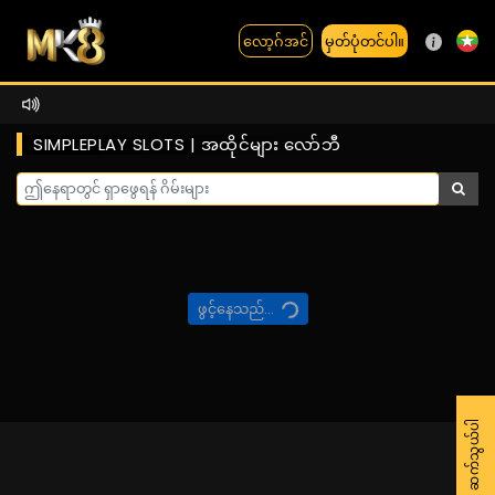
မှတ်ပုံတင်ပါ။
လော့ဂ်အင်
SIMPLEPLAY SLOTS | အထိုင်များ လော်ဘီ
ဖွင့်နေသည်...
ကျွန်ုပ်တို့အား ဆက်သွယ်ပါ