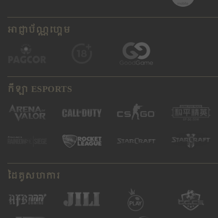
អាជ្ញាប័ណ្ណហ្គេម
កីឡា ESPORTS
ដៃគូសហការ