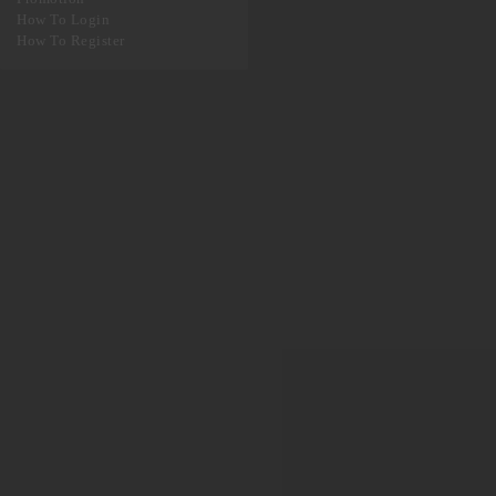
Promotion
How To Login
How To Register