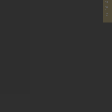
សេវាបំរើអតិថិជន