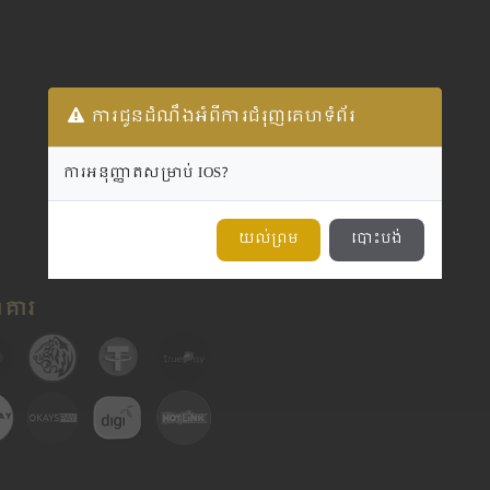
ការជូនដំណឹងអំពីការជំរុញគេហទំព័រ
ការអនុញ្ញាតសម្រាប់ IOS?
យល់ព្រម
បោះបង់
ាគារ