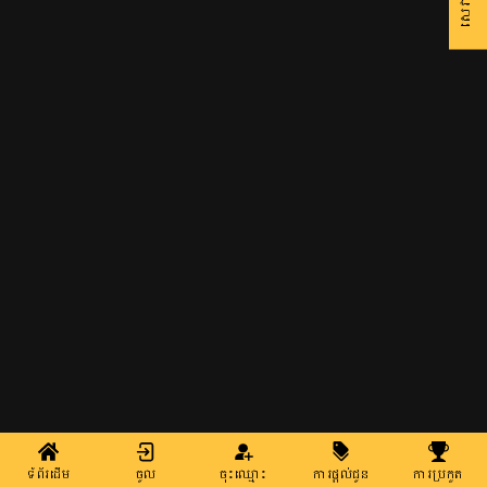
ទំព័រដើម
ចូល
ចុះឈ្មោះ
ការផ្តល់ជូន
ការប្រកួត