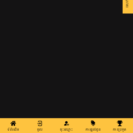
ទំព័រដើម
ចូល
ចុះឈ្មោះ
ការផ្តល់ជូន
ការប្រកួត